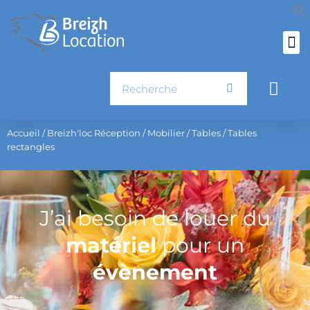
Aller
au
contenu
Rechercher
Pani
Accueil
/
Breizh'loc Réception
/
Mobilier
/
Tables
/ Tables
rectangles
J’ai besoin de louer du
matériel
pour un
évènement