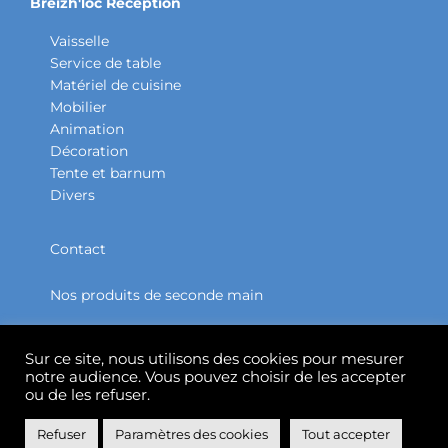
Breizh'loc Réception
Vaisselle
Service de table
Matériel de cuisine
Mobilier
Animation
Décoration
Tente et barnum
Divers
Contact
Nos produits de seconde main
Partenaires
Sur ce site, nous utilisons des cookies pour mesurer
notre audience. Vous pouvez choisir de les accepter
Accueil
ou de les refuser.
Refuser
Paramètres des cookies
Tout accepter