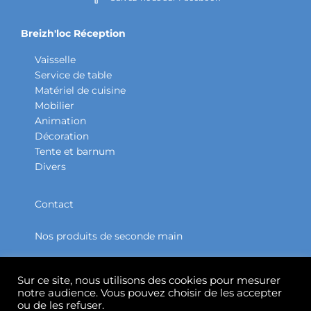
Breizh'loc Réception
Vaisselle
Service de table
Matériel de cuisine
Mobilier
Animation
Décoration
Tente et barnum
Divers
Contact
Nos produits de seconde main
Partenaires
Sur ce site, nous utilisons des cookies pour mesurer
notre audience. Vous pouvez choisir de les accepter
Accueil
ou de les refuser.