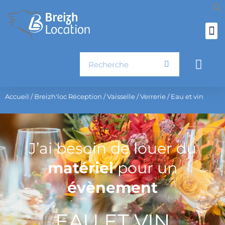
Aller
au
contenu
Rechercher
Pani
Accueil
/
Breizh'loc Réception
/
Vaisselle
/
Verrerie
/ Eau et vin
J’ai besoin de louer du
matériel
pour un
évènement
EAU ET VIN