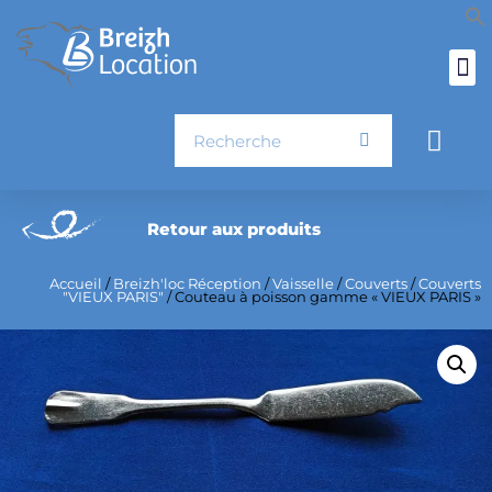
Aller
au
contenu
Rechercher
Pani
Retour aux produits
Accueil
/
Breizh'loc Réception
/
Vaisselle
/
Couverts
/
Couverts
"VIEUX PARIS"
/ Couteau à poisson gamme « VIEUX PARIS »