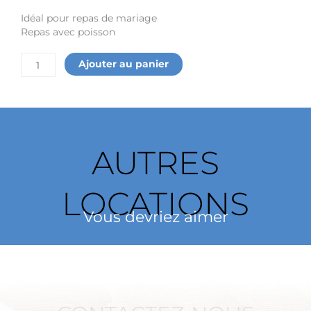
Idéal pour repas de mariage
Repas avec poisson
quantité
Ajouter au panier
de
Couteau
à
poisson
gamme
"VIEUX
AUTRES
PARIS"
LOCATIONS
Vous devriez aimer