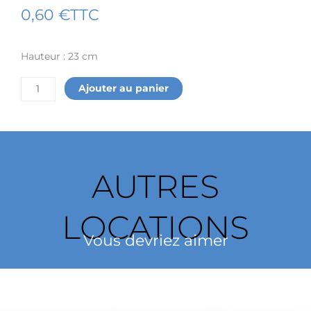
0,60
€
TTC
Hauteur : 23 cm
quantité
Ajouter au panier
de
Chevalet
de
présentation
en
bois
AUTRES
23
cm
LOCATIONS
Vous devriez aimer