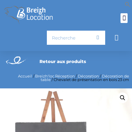
Aller
au
contenu
Rechercher
Pani
Retour aux produits
Accueil
/
Breizh'loc Réception
/
Décoration
/
Décoration de
table
/ Chevalet de présentation en bois 23 cm