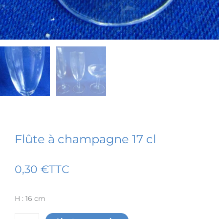
Flûte à champagne 17 cl
0,30
€
TTC
H : 16 cm
quantité