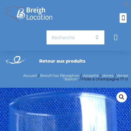
Aller
au
contenu
Rechercher
Pani
Retour aux produits
Accueil
/
Breizh'loc Réception
/
Vaisselle
/
Verres
/
Verres
"Ballon"
/ Flûte à champagne 17 cl