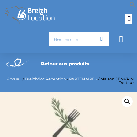
Aller
au
contenu
Rechercher
Pani
Retour aux produits
Accueil
/
Breizh'loc Réception
/
PARTENAIRES
/ Maison JENVRIN
Traiteur