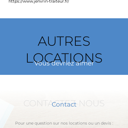
https://www.jenvrin-traiteur.fr/
AUTRES
LOCATIONS
Vous devriez aimer
CONTACTEZ-NOUS
Contact
Pour une question sur nos locations ou un devis :