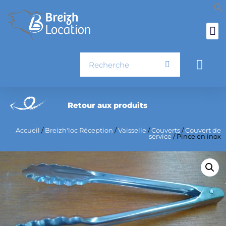
Aller
au
contenu
Rechercher
Pani
Retour aux produits
Accueil
/
Breizh'loc Réception
/
Vaisselle
/
Couverts
/
Couvert de
service
/ Pince en inox