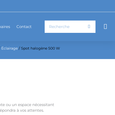
Rechercher
Pan
aires
Contact
/
Éclairage
/ Spot halogène 500 W
nte ou un espace nécessitant
répondra à vos attentes.