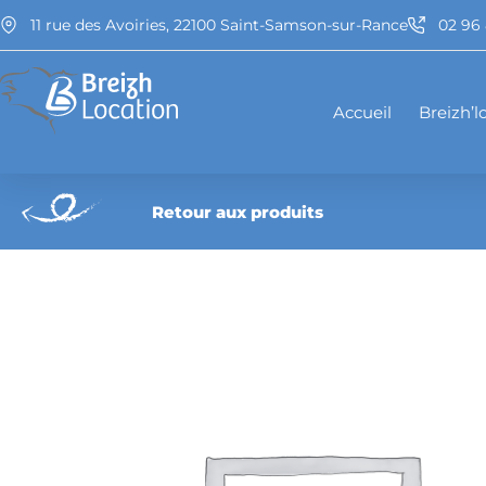
Aller
11 rue des Avoiries, 22100 Saint-Samson-sur-Rance
02 96 
au
contenu
Accueil
Breizh’l
Retour aux produits