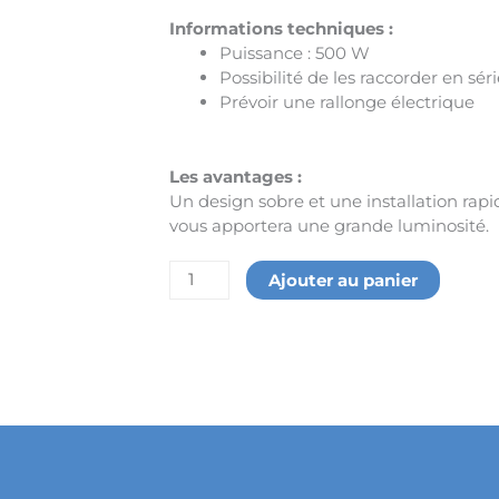
Informations techniques :
Puissance : 500 W
Possibilité de les raccorder en sér
Prévoir une rallonge électrique
Les avantages :
Un design sobre et une installation rapi
vous apportera une grande luminosité.
quantité
Ajouter au panier
de
Spot
halogène
500
W