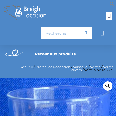
Aller
au
contenu
Rechercher
Pani
Retour aux produits
Accueil
/
Breizh'loc Réception
/
Vaisselle
/
Verres
/
Verres
divers
/ Verre à bière 33 cl