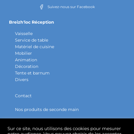
Suivez-nous sur Facebook
Breizh'loc Réception
Vaisselle
Service de table
Matériel de cuisine
Mobilier
Animation
Décoration
Tente et barnum
Divers
Contact
Nos produits de seconde main
Partenaires
Sur ce site, nous utilisons des cookies pour mesurer