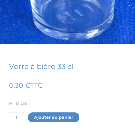
Verre à bière 33 cl
0,30
€
TTC
H : 13 cm
quantité
Ajouter au panier
de
Verre
à