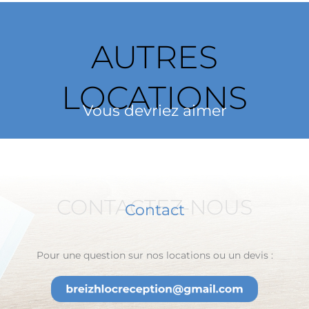
bière
33
cl
AUTRES
LOCATIONS
Vous devriez aimer
CONTACTEZ-NOUS
Contact
Pour une question sur nos locations ou un devis :