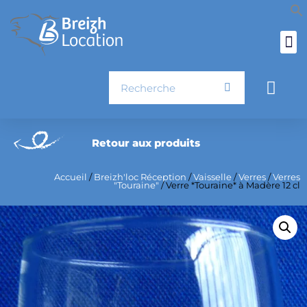
Aller
au
contenu
Rechercher
Pani
Retour aux produits
Accueil
/
Breizh'loc Réception
/
Vaisselle
/
Verres
/
Verres
"Touraine"
/ Verre *Touraine* à Madère 12 cl