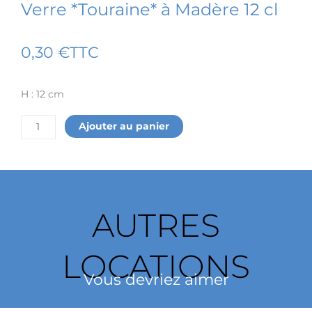
Verre *Touraine* à Madère 12 cl
0,30
€
TTC
H : 12 cm
quantité
Ajouter au panier
de
Verre
*Touraine*
à
Madère
12
AUTRES
cl
LOCATIONS
Vous devriez aimer