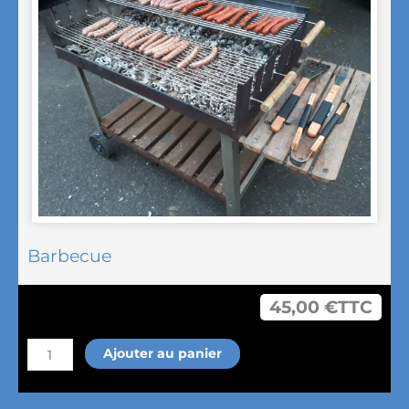
(chafing
dish)
Barbecue
45,00
€
TTC
quantité
Ajouter au panier
de
Barbecue