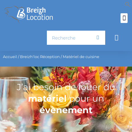
Aller
au
contenu
Rechercher
Pani
Accueil
/
Breizh'loc Réception
/ Matériel de cuisine
J’ai besoin de louer du
matériel
pour un
évènement