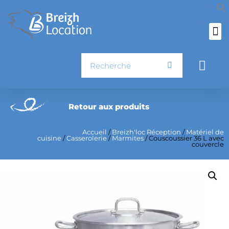
Aller
au
contenu
Rechercher
Pani
Retour aux produits
Accueil
/
Breizh'loc Réception
/
Matériel de
cuisine
/
Casserolerie
/
Marmites
/ Couscoussier 36 L avec
couvercle