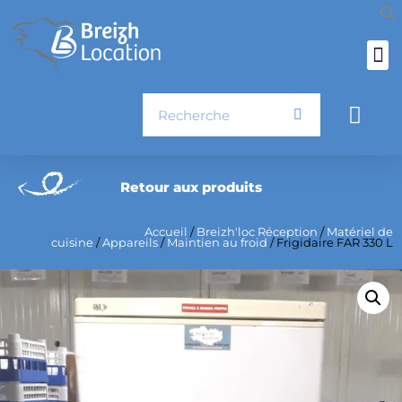
Aller
au
contenu
Rechercher
Pani
Retour aux produits
Accueil
/
Breizh'loc Réception
/
Matériel de
cuisine
/
Appareils
/
Maintien au froid
/ Frigidaire FAR 330 L