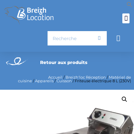
Aller
au
contenu
Rechercher
Pani
Retour aux produits
Accueil
/
Breizh'loc Réception
/
Matériel de
cuisine
/
Appareils
/
Cuisson
/ Friteuse électrique 8 L (230V)