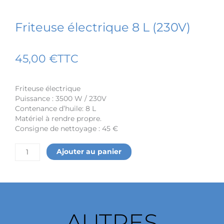
Friteuse électrique 8 L (230V)
45,00
€
TTC
Friteuse électrique
Puissance : 3500 W / 230V
Contenance d’huile: 8 L
Matériel à rendre propre.
Consigne de nettoyage : 45 €
quantité
Ajouter au panier
de
Friteuse
électrique
8
L
(230V)
AUTRES