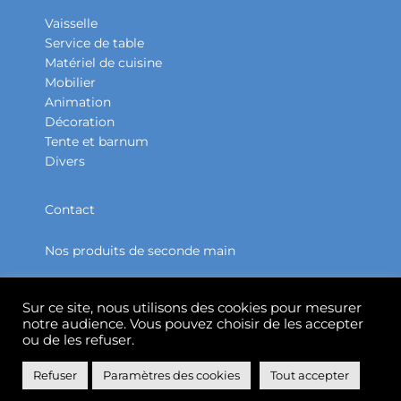
Vaisselle
Service de table
Matériel de cuisine
Mobilier
Animation
Décoration
Tente et barnum
Divers
Contact
Nos produits de seconde main
Partenaires
Sur ce site, nous utilisons des cookies pour mesurer
notre audience. Vous pouvez choisir de les accepter
Accueil
ou de les refuser.
Refuser
Paramètres des cookies
Tout accepter
Mentions légales
Conditions générales de vente
Plan du site