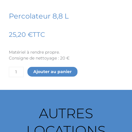
Percolateur 8,8 L
25,20
€
TTC
Matériel à rendre propre.
Consigne de nettoyage : 20 €
quantité
Ajouter au panier
de
Percolateur
8,8
L
AUTRES
LOCATIONS